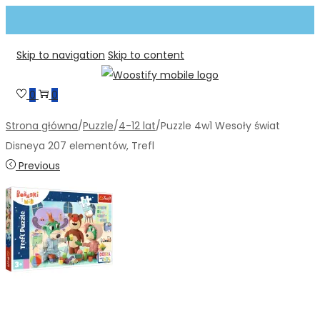
Skip to navigation
Skip to content
0
0
Strona główna
/
Puzzle
/
4-12 lat
/
Puzzle 4w1 Wesoły świat
Disneya 207 elementów, Trefl
Previous