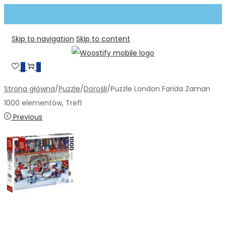
Skip to navigation
Skip to content
0
0
Strona główna
/
Puzzle
/
Dorośli
/
Puzzle London Farida Zaman
1000 elementów, Trefl
Previous