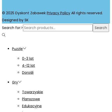
© 2025 Dyskont Zabawek
Privacy Policy
All rights reserved.
Designed by SK
Search for:>
Search
Puzzle
0-3 lat
4-12 lat
Dorośli
Gry
Towarzyskie
Planszowe
Edukacyjne