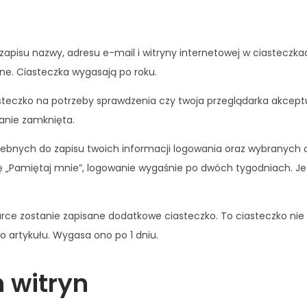
zapisu nazwy, adresu e-mail i witryny internetowej w ciasteczka
e. Ciasteczka wygasają po roku.
teczko na potrzeby sprawdzenia czy twoja przeglądarka akceptu
tanie zamknięta.
ebnych do zapisu twoich informacji logowania oraz wybranych o
ję „Pamiętaj mnie”, logowanie wygaśnie po dwóch tygodniach. Jeś
lądarce zostanie zapisane dodatkowe ciasteczko. To ciasteczko n
o artykułu. Wygasa ono po 1 dniu.
h witryn