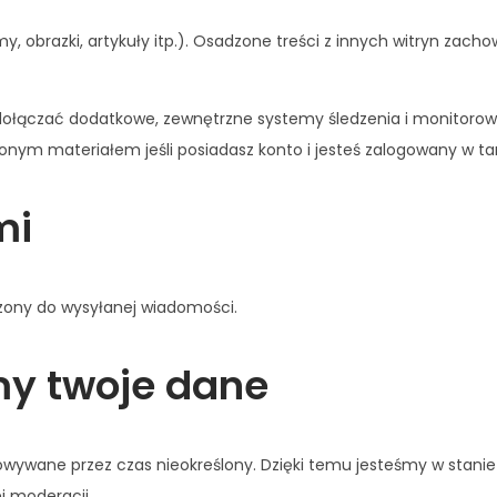
y, obrazki, artykuły itp.). Osadzone treści z innych witryn zacho
 dołączać dodatkowe, zewnętrzne systemy śledzenia i monitoro
zonym materiałem jeśli posiadasz konto i jesteś zalogowany w tam
mi
ączony do wysyłanej wiadomości.
my twoje dane
owywane przez czas nieokreślony. Dzięki temu jesteśmy w stanie
j moderacji.