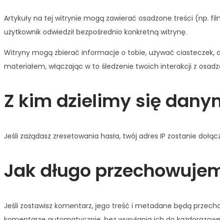
Artykuły na tej witrynie mogą zawierać osadzone treści (np. film
użytkownik odwiedził bezpośrednio konkretną witrynę.
Witryny mogą zbierać informacje o tobie, używać ciasteczek,
materiałem, włączając w to śledzenie twoich interakcji z osad
Z kim dzielimy się dany
Jeśli zażądasz zresetowania hasła, twój adres IP zostanie doł
Jak długo przechowuje
Jeśli zostawisz komentarz, jego treść i metadane będą przech
komentarze automatycznie, bez wysyłania ich do każdorazowe