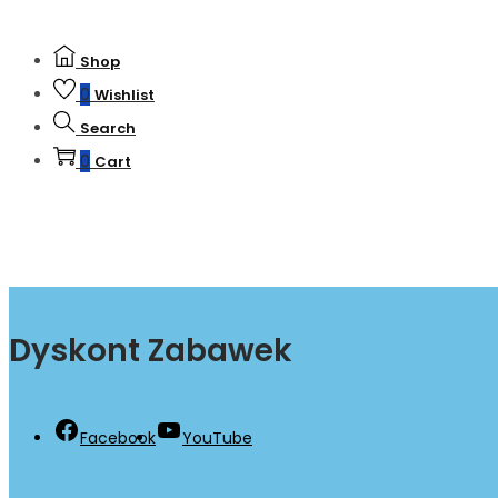
Shop
0
Wishlist
Search
0
Cart
Dyskont Zabawek
Facebook
YouTube