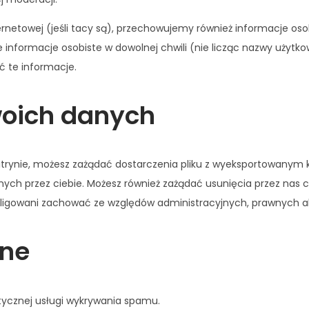
nternetowej (jeśli tacy są), przechowujemy również informacje os
nformacje osobiste w dowolnej chwili (nie licząc nazwy użytkow
ć te informacje.
woich danych
witrynie, możesz zażądać dostarczenia pliku z wyeksportowany
ch przez ciebie. Możesz również zażądać usunięcia przez nas 
bligowani zachować ze względów administracyjnych, prawnych a
ane
cznej usługi wykrywania spamu.