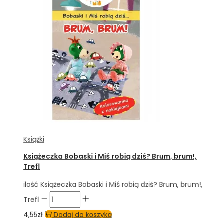
Książki
Książeczka Bobaski i Miś robią dziś? Brum, brum!,
Trefl
ilość Książeczka Bobaski i Miś robią dziś? Brum, brum!,
Trefl
4,55
zł
Dodaj do koszyka