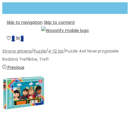
Skip to navigation
Skip to content
0
0
Strona główna
/
Puzzle
/
4-12 lat
/
Puzzle 4w1 Nowi przyjaziele
Rodzina Treflików, Trefl
Previous