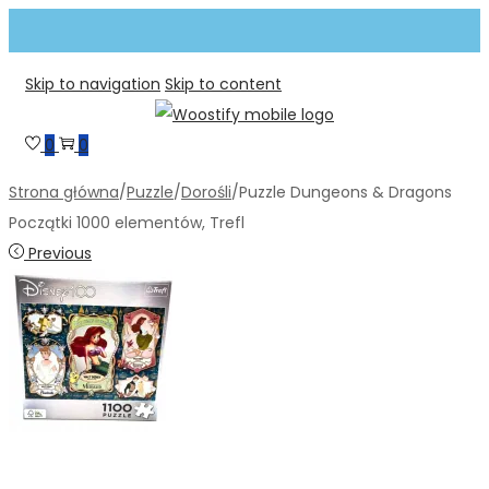
Skip to navigation
Skip to content
0
0
Strona główna
/
Puzzle
/
Dorośli
/
Puzzle Dungeons & Dragons
Początki 1000 elementów, Trefl
Previous