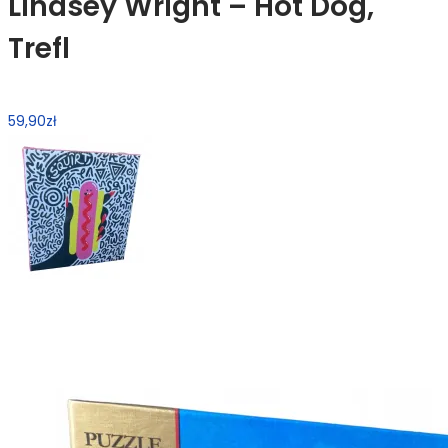
Lindsey Wright – Hot Dog,
Trefl
59,90
zł