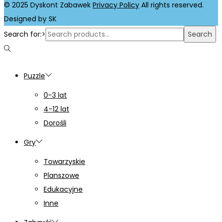
© 2025 Dyskont Zabawek
Privacy Policy
All rights reserved.
Designed by SK
Search for:>
Search
Puzzle
0-3 lat
4-12 lat
Dorośli
Gry
Towarzyskie
Planszowe
Edukacyjne
Inne