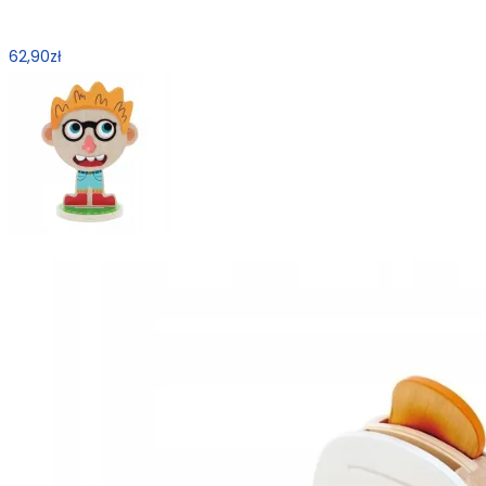
62,90
zł