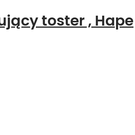
ący toster , Hape