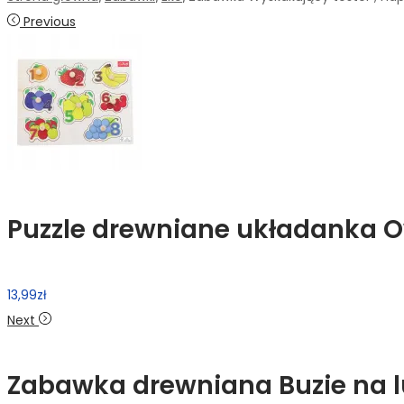
Previous
Puzzle drewniane układanka Ow
13,99
zł
Next
Zabawka drewniana Buzie na luz