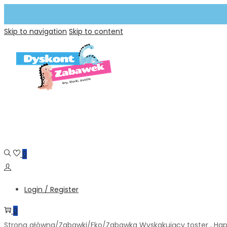
Skip to navigation
Skip to content
0
Login / Register
0
Strona główna
/
Zabawki
/
Eko
/
Zabawka Wyskakujący toster , Ha