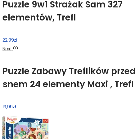
Puzzle 9w1 Strażak Sam 327
elementów, Trefl
22,99
zł
Next
Puzzle Zabawy Treflików przed
snem 24 elementy Maxi , Trefl
13,99
zł