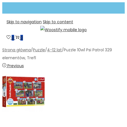
Skip to navigation
Skip to content
0
0
Strona główna
/
Puzzle
/
4-12 lat
/
Puzzle 10w1 Psi Patrol 329
elementów, Trefl
Previous