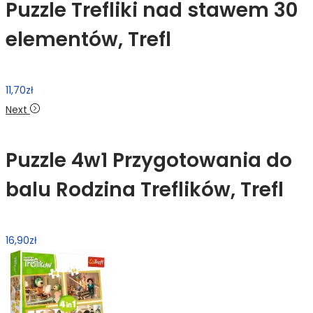
Puzzle Trefliki nad stawem 30
elementów, Trefl
11,70
zł
Next
Puzzle 4w1 Przygotowania do
balu Rodzina Treflików, Trefl
16,90
zł