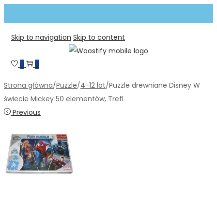
Skip to navigation
Skip to content
0
0
Strona główna
/
Puzzle
/
4-12 lat
/
Puzzle drewniane Disney W
świecie Mickey 50 elementów, Trefl
Previous