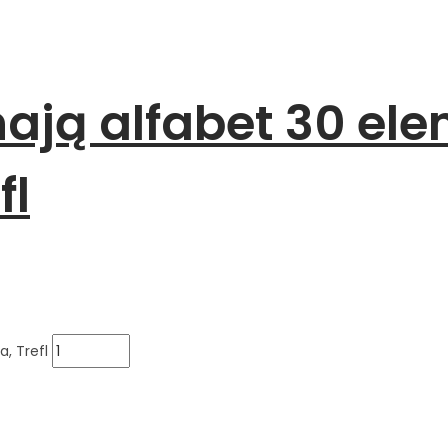
znają alfabet 30 el
fl
a, Trefl