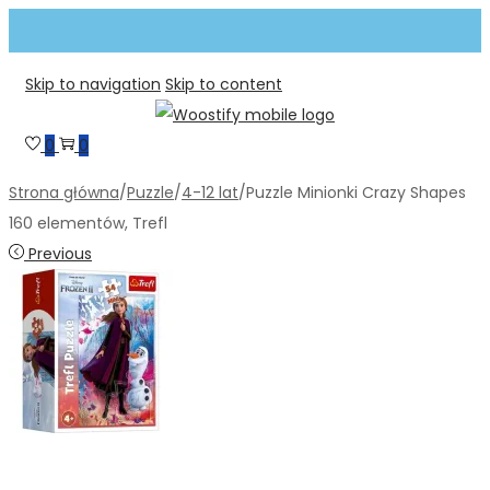
Skip to navigation
Skip to content
0
0
Strona główna
/
Puzzle
/
4-12 lat
/
Puzzle Minionki Crazy Shapes
160 elementów, Trefl
Previous