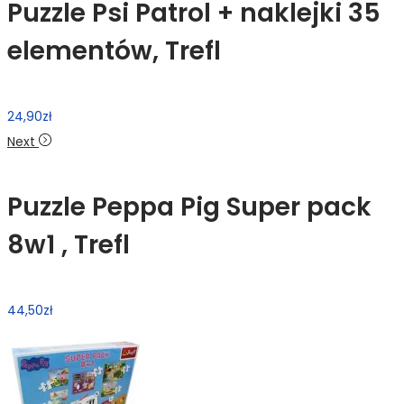
Puzzle Psi Patrol + naklejki 35
elementów, Trefl
24,90
zł
Next
Puzzle Peppa Pig Super pack
8w1 , Trefl
44,50
zł