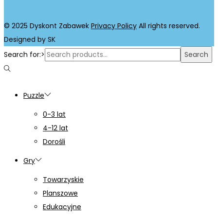
© 2025 Dyskont Zabawek
Privacy Policy
All rights reserved.
Designed by SK
Search for:>
Search
Puzzle
0-3 lat
4-12 lat
Dorośli
Gry
Towarzyskie
Planszowe
Edukacyjne