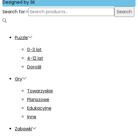
Designed by SK
Search for:>
Search
Puzzle
0-3 lat
4-12 lat
Dorośli
Gry
Towarzyskie
Planszowe
Edukacyjne
Inne
Zabawki