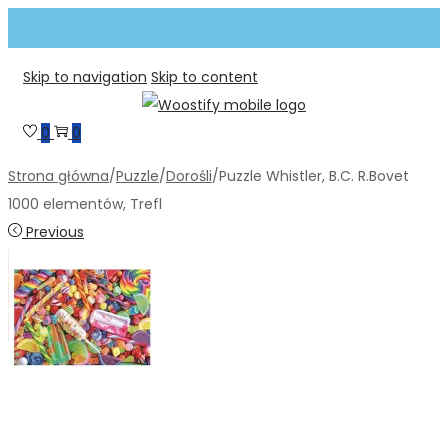
Skip to navigation
Skip to content
0
0
Strona główna
/
Puzzle
/
Dorośli
/
Puzzle Whistler, B.C. R.Bovet
1000 elementów, Trefl
Previous