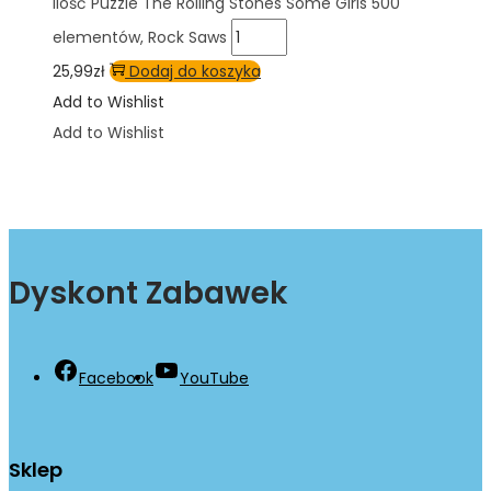
ilość Puzzle The Rolling Stones Some Girls 500
elementów, Rock Saws
25,99
zł
Dodaj do koszyka
Add to Wishlist
Add to Wishlist
Dyskont Zabawek
Facebook
YouTube
Sklep