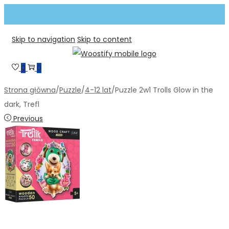
Skip to navigation
Skip to content
0
0
Strona główna
/
Puzzle
/
4-12 lat
/
Puzzle 2w1 Trolls Glow in the
dark, Trefl
Previous